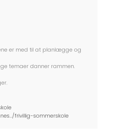
ene er med til at planlægge og
ellige temaer danner rammen.
er.
kole
nes.../frivillig-sommerskole