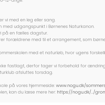
6-12-årige.
r vi med en leg eller sang.
ren med udgangspunkt i Børnenes Naturkanon.
vi på en fælles dagstur.
erer forældrene med til et arrangement, som børn
r sommerskolen med et naturløb, hvor ugens forsk
ke fastlagt, derfor tager vi forbehold for ændring
rklub afsluttes torsdag.
ole på vores hjemmeside:
www.nogu.dk/sommers
olen, kan du læse mere her:
https://nogu.dk/.../gron