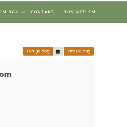
">
OM N&U
KONTAKT
BLIV MEDLEM
Forrige dag
Næste dag
dom