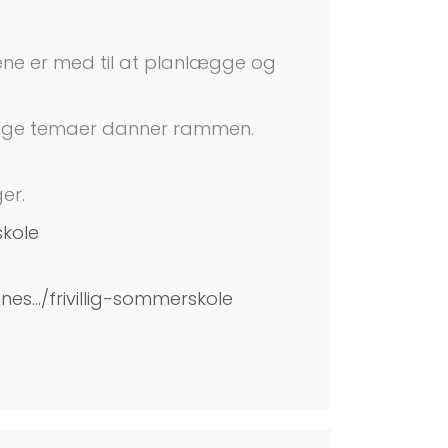
ene er med til at planlægge og
ellige temaer danner rammen.
er.
kole
nes.../frivillig-sommerskole