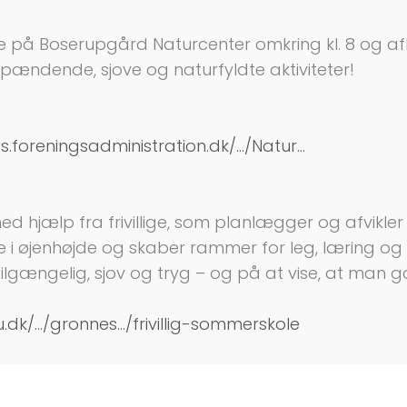
de på Boserupgård Naturcenter omkring kl. 8 og afh
pændende, sjove og naturfyldte aktiviteter!
s.foreningsadministration.dk/.../Natur...
ælp fra frivillige, som planlægger og afvikler akti
 i øjenhøjde og skaber rammer for leg, læring og
tilgængelig, sjov og tryg – og på at vise, at man 
.dk/.../gronnes.../frivillig-sommerskole