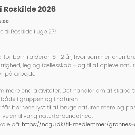
 Roskilde 2026
15:00
il Roskilde i uge 27!
d for børn i alderen 6–12 år, hvor sommerferien 
gerrighed, leg og fællesskab – og til at opleve na
r på arbejde.
mere end aktiviteter. Det handler om at skabe t
– både i gruppen og i naturen.
år børnene lyst til at bruge naturen mere og pass
 vejen til varig naturforbundethed.
ole på:
https://nogu.dk/til-medlemmer/gronnes