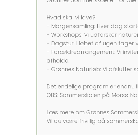
Grønnes Sommerskole er for alle 
Hvad skal vi lave?
- Morgensamling: Hver dag starte
- Workshops: Vi udforsker natu
- Dagstur: I løbet af ugen tager 
- Forældrearrangement: Vi invit
afholde.
- Grønnes Naturløb: Vi afslutte
Det endelige program er endnu ik
OBS: Sommerskolen på Morsø Natu
Læs mere om Grønnes Sommersk
Vil du være frivillig på sommersk