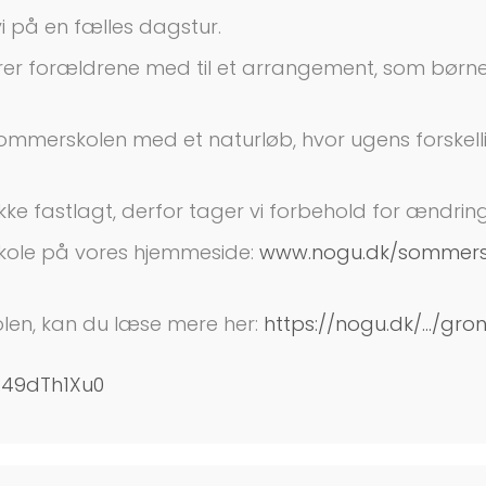
vi på en fælles dagstur.
erer forældrene med til et arrangement, som børn
r sommerskolen med et naturløb, hvor ugens forsk
ke fastlagt, derfor tager vi forbehold for ændring
ole på vores hjemmeside:
www.nogu.dk/sommers
olen, kan du læse mere her:
https://nogu.dk/.../gron
/49dTh1Xu0