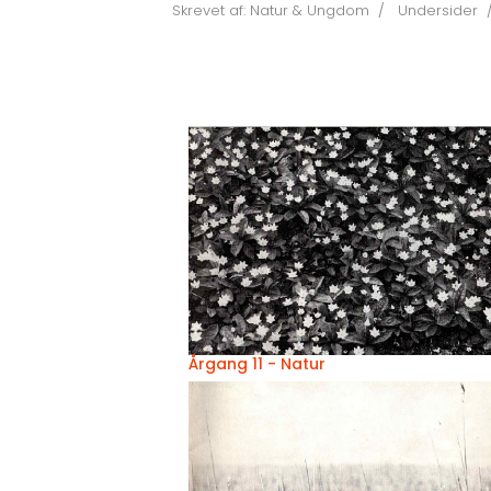
Skrevet af:
Natur & Ungdom
Undersider
Årgang 11 - Natur