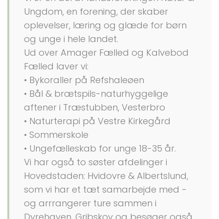
Ungdom, en forening, der skaber
oplevelser, læring og glæde for børn
og unge i hele landet.
Ud over Amager Fælled og Kalvebod
Fælled laver vi:
• Bykoraller på Refshaleøen
• Bål & brætspils-naturhyggelige
aftener i Træstubben, Vesterbro
• Naturterapi på Vestre Kirkegård
• Sommerskole
• Ungefælleskab for unge 18-35 år.
Vi har også to søster afdelinger i
Hovedstaden: Hvidovre & Albertslund,
som vi har et tæt samarbejde med -
og arrrangerer ture sammen i
Dyrehaven, Gribskov og besøger også