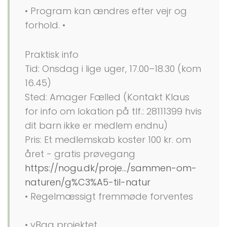
• Program kan ændres efter vejr og
forhold. •
Praktisk info
Tid: Onsdag i lige uger, 17.00–18.30 (kom
16.45)
Sted: Amager Fælled (Kontakt Klaus
for info om lokation på tlf.: 28111399 hvis
dit barn ikke er medlem endnu)
Pris: Et medlemskab koster 100 kr. om
året - gratis prøvegang
https://nogu.dk/proje.../sammen-om-
naturen/g%C3%A5-til-natur
• Regelmæssigt fremmøde forventes
• vBag projektet