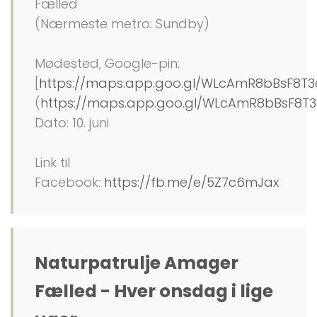
Fælled
(Nærmeste metro: Sundby)
Mødested, Google-pin:
[
https://maps.app.goo.gl/WLcAmR8bBsF8T3
(
https://maps.app.goo.gl/WLcAmR8bBsF8T3
Dato: 10. juni
Link til
Facebook:
https://fb.me/e/5Z7c6mJax
Naturpatrulje Amager
Fælled - Hver onsdag i lige