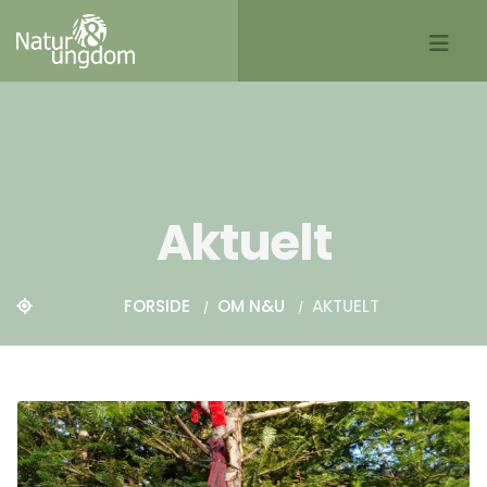
Aktuelt
FORSIDE
OM N&U
AKTUELT