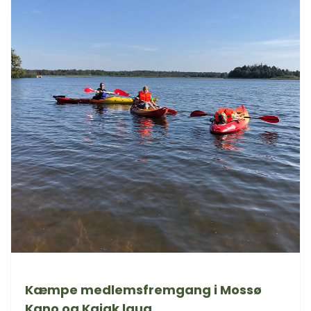
Kæmpe medlemsfremgang i Mossø
Kano og Kajak laug