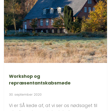
Workshop og
repræsentantskabsmøde
30. september 2020
Vi er SÅ kede af, at vi ser os nødsaget til