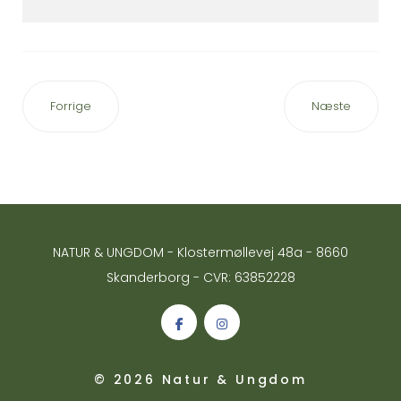
Forrige
Næste
NATUR & UNGDOM - Klostermøllevej 48a - 8660
Skanderborg - CVR: 63852228
© 2026 Natur & Ungdom