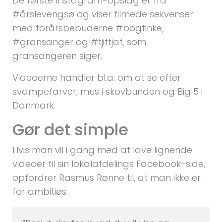
De første Instagram-opslag er fra
#årslevengsø og viser filmede sekvenser
med forårsbebuderne #bogfinke,
#gransanger og #tjiftjaf, som
gransangeren siger.
Videoerne handler bl.a. om at se efter
svampefarver, mus i skovbunden og Big 5 i
Danmark.
Gør det simple
Hvis man vil i gang med at lave lignende
videoer til sin lokalafdelings Facebook-side,
opfordrer Rasmus Rønne til, at man ikke er
for ambitiøs.