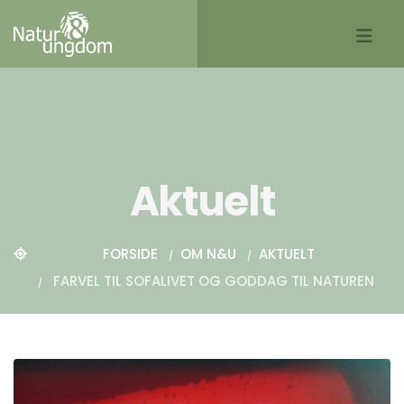
Aktuelt
FORSIDE
OM N&U
AKTUELT
FARVEL TIL SOFALIVET OG GODDAG TIL NATUREN