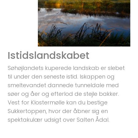
Istidslandskabet
Søhøjlandets kuperede landskab er slebet
til under den seneste istid. Iskappen og
smeltevandet dannede tunneldale med
søer og åer og efterlod de stejle bakker.
Vest for Klostermølle kan du bestige
Sukkertoppen, hvor der åbner sig en
spektakulær udsigt over Salten Ådal.