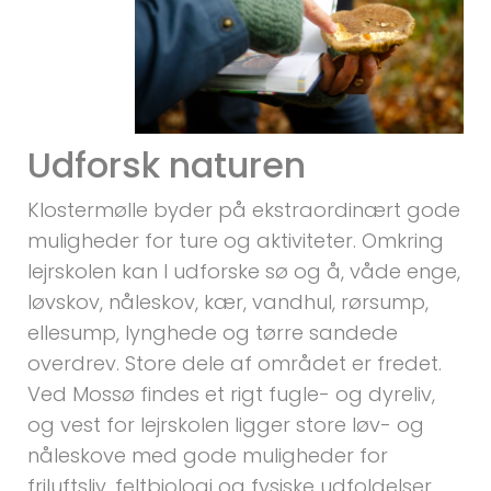
Udforsk naturen
Klostermølle byder på ekstraordinært gode
muligheder for ture og aktiviteter. Omkring
lejrskolen kan I udforske sø og å, våde enge,
løvskov, nåleskov, kær, vandhul, rørsump,
ellesump, lynghede og tørre sandede
overdrev. Store dele af området er fredet.
Ved Mossø findes et rigt fugle- og dyreliv,
og vest for lejrskolen ligger store løv- og
nåleskove med gode muligheder for
friluftsliv, feltbiologi og fysiske udfoldelser.