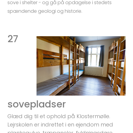
sove i shelter - og gå på opdagelse i stedets
spændende geologi og historie.
27
sovepladser
Glæd dig til et ophold på Klostermølle.
Lejrskolen er indrettet i en ejendom med
plankegulve, træpaneler, fyldningsdøre,