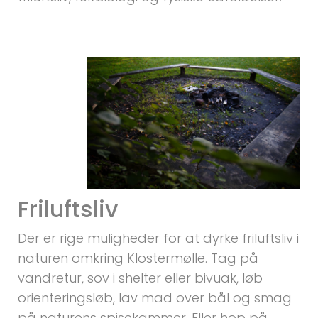
Friluftsliv
Der er rige muligheder for at dyrke friluftsliv i
naturen omkring Klostermølle. Tag på
vandretur, sov i shelter eller bivuak, løb
orienteringsløb, lav mad over bål og smag
på naturens spisekammer. Eller hop på