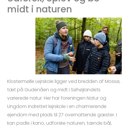
midt i naturen
Klostermølle Lejrskole ligger ved bredden af Mossø,
tæt på Gudenåen og midt i Søhøjlandets
varierede natur. Her har foreningen Natur og
Ungdom indrettet lejrskole i en charmerende
ejendom med plads til 27 overnattende gæster. I
kan padle i kano, udforske naturen, tænde bål,