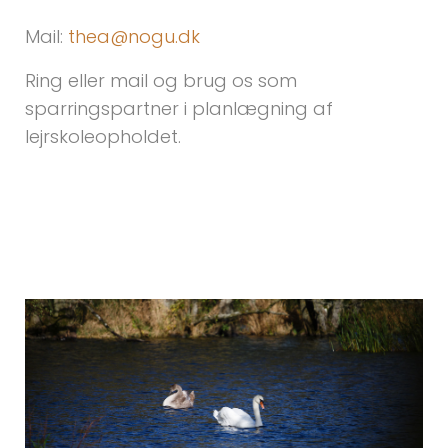
Mail:
thea@nogu.dk
Ring eller mail og brug os som
sparringspartner i planlægning af
lejrskoleopholdet.