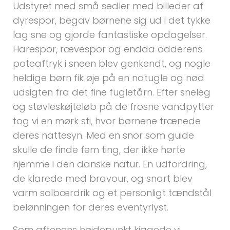
Udstyret med små sedler med billeder af
dyrespor, begav børnene sig ud i det tykke
lag sne og gjorde fantastiske opdagelser.
Harespor, rævespor og endda odderens
poteaftryk i sneen blev genkendt, og nogle
heldige børn fik øje på en natugle og nød
udsigten fra det fine fugletårn. Efter sneleg
og støvleskøjteløb på de frosne vandpytter
tog vi en mørk sti, hvor børnene trænede
deres nattesyn. Med en snor som guide
skulle de finde fem ting, der ikke hørte
hjemme i den danske natur. En udfordring,
de klarede med bravour, og snart blev
varm solbærdrik og et personligt tændstål
belønningen for deres eventyrlyst.
Som aftenens højdepunkt kiggede vi