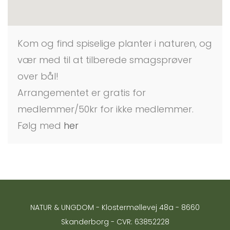
Kom og find spiselige planter i naturen, og
vær med til at tilberede smagsprøver
over bål!
Arrangementet er gratis for
medlemmer/50kr for ikke medlemmer.
Følg med
her
NATUR & UNGDOM - Klostermøllevej 48a - 8660
Skanderborg - CVR: 63852228