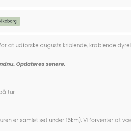
ilkeborg
or at udforske augusts kriblende, krablende dyreli
endnu. Opdateres senere.
 på tur
(turen er samlet set under 15km). Vi forventer at væ