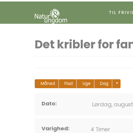
TIL FRIVI
Det kribler for f
Måned
Flad
Uge
Dag
Dato:
Lørdag, august 1
Varighed:
4 Timer