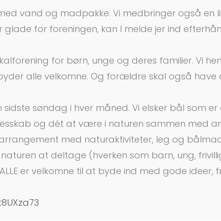
med vand og madpakke. Vi medbringer også en lil
ver glade for foreningen, kan I melde jer ind efterh
lforening for børn, unge og deres familier. Vi hen
byder alle velkomne. Og forældre skal også have de
idste søndag i hver måned. Vi elsker bål som er 
lesskab og dét at være i naturen sammen med and
r. arrangement med naturaktiviteter, leg og bålmad
naturen at deltage (hverken som barn, ung, frivilli
g ALLE er velkomne til at byde ind med gode ideer, f
7t8UXza73