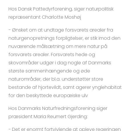
Hos Dansk Pattedyrforening, siger naturpolitisk
repræsentant Charlotte Moshøj
- Ønsket om at undtage forsvarets arealer fra
naturgenopretnings forpligtelser, er stik imod den
nuværende målsætning om mere natur på
forsvarets arealer. Forsvarets hede og
skovområder udgør i dag nogle af Danmarks
største sammenhængende og øde
naturområder, der bl.a. understøtter store
bestande af hjortevildt, samt agerer ynglehabitat
for den beskyttede europæiske ulv
Hos Danmarks Naturfredningsforening siger
præsident Maria Reumert Gjerding:
- Det er enormt fortvivlende at opleve regeringen