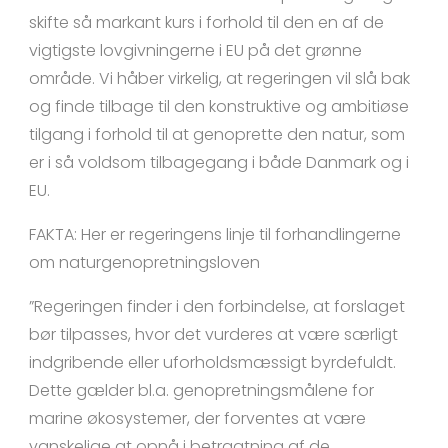
skifte så markant kurs i forhold til den en af de
vigtigste lovgivningerne i EU på det grønne
område. Vi håber virkelig, at regeringen vil slå bak
og finde tilbage til den konstruktive og ambitiøse
tilgang i forhold til at genoprette den natur, som
er i så voldsom tilbagegang i både Danmark og i
EU.
FAKTA: Her er regeringens linje til forhandlingerne
om naturgenopretningsloven
”Regeringen finder i den forbindelse, at forslaget
bør tilpasses, hvor det vurderes at være særligt
indgribende eller uforholdsmæssigt byrdefuldt.
Dette gælder bl.a. genopretningsmålene for
marine økosystemer, der forventes at være
vanskelige at opnå i betragtning af de