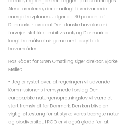
arealer, regeringen her lægger op til skal fritages.
Alene arealerne, der er udlagt til vedvarende
energi i havplanen, udgør ca. 30 procent af
Danmarks havareal. Den danske havplan er i
forvejen slet ikke ambitiøs nok, og Danmark er
langt fra målsætningerne om beskyttede
havområder
Hos Rådet for Grøn Omstilling siger direktør, Bjarke
Møller:
- Jeg er rystet over, at regeringen vil udvande
Kommissionens fremsynede forslag. Den
europæiske naturgenopretningslov vil være et
stort fremskridt for Danmark. Den kan blive en
vigtig løftestang for at styrke vores trængte natur
og biodiversitet. I RGO er vi også glade for, at