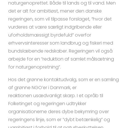
naturgenoprettet. Både til lands og til vand. Men
det er alt for ambitiøst, mener den danske
regeringen, som vil tilpasse forslaget, ”hvor det
vurderes at være særligt indgribende eller
uforholdsmæssigt byrdefuld” overfor
erhvervsinteresser som landbrug og fiskeri med
bundslæbende redskaber. Regeringen vil også
arbejde for en ”reduktion af samlet målsætning
for naturgenopretning”.
Hos det grønne kontaktudvalg, som er en samling
af grønne NGO’er i Danmark, er
reaktionen usædvanligt skarp. I et opråb til
Folketinget og regeringen udtrykker
organisationerne deres dybe bekymring over
regeringens linje, som er ”dybt betænkelig” og
uambitiøst i forhold til at naturbeskyttelsen.