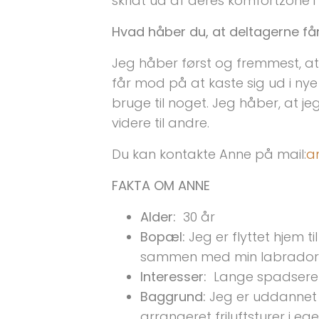
skridt ud af deres komfortzone 
Hvad håber du, at deltagerne få
Jeg håber først og fremmest, at 
får mod på at kaste sig ud i ny
bruge til noget. Jeg håber, at j
videre til andre.
Du kan kontakte Anne på mail:
a
FAKTA OM ANNE
Alder:
30 år
Bopæl:
Jeg er flyttet hjem ti
sammen med min labrador
Interesser:
Lange spadseretur
Baggrund:
Jeg er uddannet i 
arrangeret friluftsturer i eg