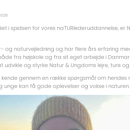
 2026
tået i spidsen for vores naTURlederuddannelse, er
ultur- og naturvejledning og har flere års erfarin
– både fra højskole og fra sit eget arbejde i Danma
t udvikle og styrke Natur & Ungdoms lejre, ture o
t kende gennem en række spørgsmål om hendes mot
 unge kan få gode oplevelser og vokse i naturen.