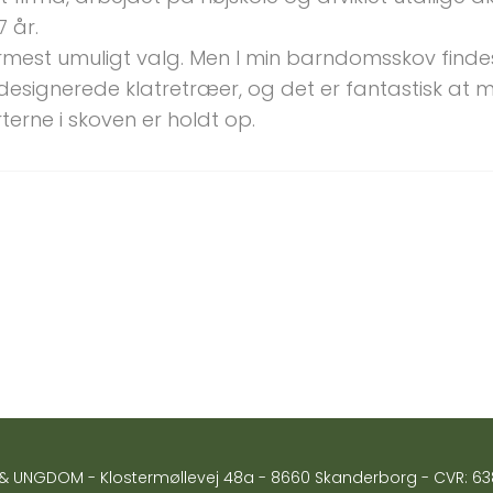
 år.
mest umuligt valg. Men I min barndomsskov findes 
 designerede klatretræer, og det er fantastisk at 
terne i skoven er holdt op.
& UNGDOM - Klostermøllevej 48a - 8660 Skanderborg - CVR: 6