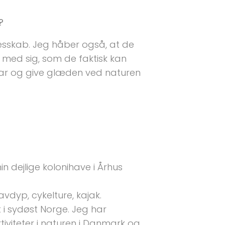
?
lesskab. Jeg håber også, at de
 med sig, som de faktisk kan
nsvar og give glæden ved naturen
min dejlige kolonihave i Århus
vdyp, cykelture, kajak.
et i sydøst Norge. Jeg har
ktiviteter i naturen i Danmark og