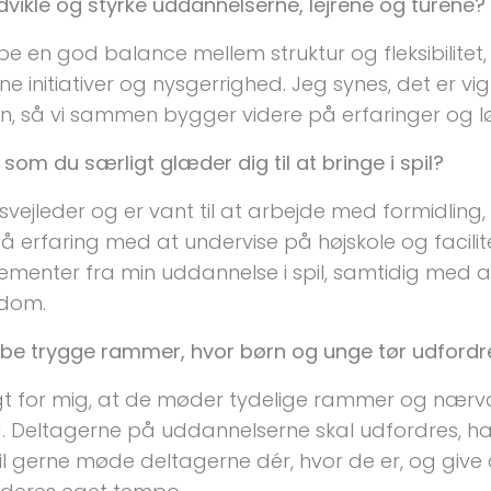
vikle og styrke uddannelserne, lejrene og turene?
be en god balance mellem struktur og fleksibilitet,
ne initiativer og nysgerrighed. Jeg synes, det er v
ngen, så vi sammen bygger videre på erfaringer og 
 som du særligt glæder dig til at bringe i spil?
svejleder og er vant til at arbejde med formidlin
å erfaring med at undervise på højskole og facilit
lementer fra min uddannelse i spil, samtidig med a
ngdom.
be trygge rammer, hvor børn og unge tør udfordre
tigt for mig, at de møder tydelige rammer og næ
ved. Deltagerne på uddannelserne skal udfordres, ha
l gerne møde deltagerne dér, hvor de er, og giv