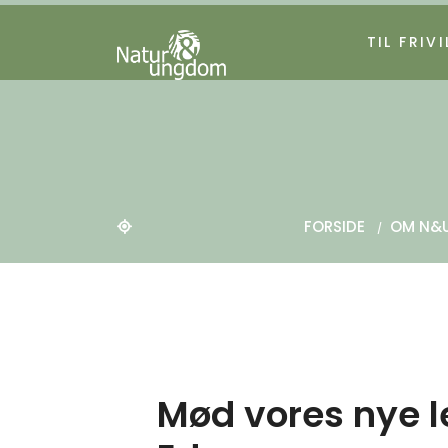
TIL FRIVI
FORSIDE
OM N&
Mød vores nye l