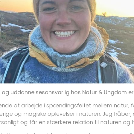
jr- og uddannelsesansvarlig hos Natur & Ungdom 
dende at arbejde i spændingsfeltet mellem natur, 
ige og magiske oplevelser i naturen. Jeg håber, at
sonligt og får en stærkere relation til naturen og 