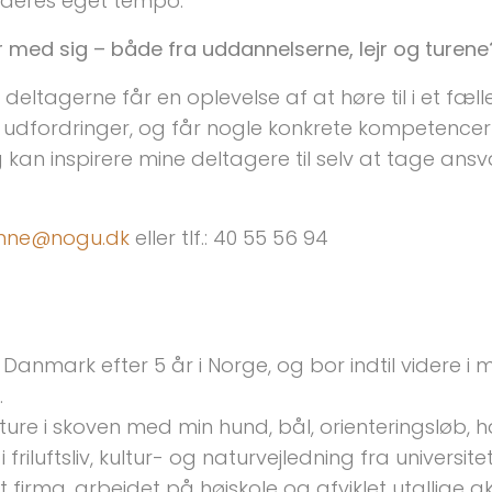
i deres eget tempo.
r med sig – både fra uddannelserne, lejr og turene
deltagerne får en oplevelse af at høre til i et fæl
e udfordringer, og får nogle konkrete kompetencer
eg kan inspirere mine deltagere til selv at tage a
nne@nogu.dk
eller tlf.: 40 55 56 94
l Danmark efter 5 år i Norge, og bor indtil videre i 
.
e i skoven med min hund, bål, orienteringsløb, ha
friluftsliv, kultur- og naturvejledning fra universit
et firma, arbejdet på højskole og afviklet utallige a