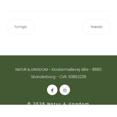
Forrige
Næste
NATUR & UNGDOM - Klostermøllevej 48a - 8660
Skanderborg - CVR: 63852228
© 2026 Natur & Ungdom