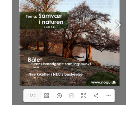
kontor@nogu.dk
Se mere om foreningen på: 
www.nogu.dk
www.step.dk
Annette Rask Krogsøe, 
annette@nogu.dk
Mail:  
nogu@nogu.dk
 |  Web: 
www.nogu.dk
1/32