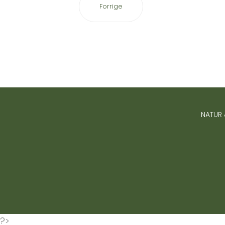
Forrige
NATUR 
?>